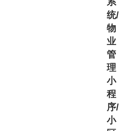
系
统/
物
业
管
理
小
程
序/
小