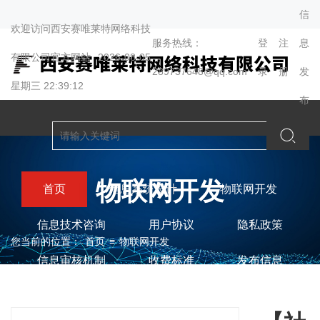
信
欢迎访问西安赛唯莱特网络科技
服务热线：
登
注
息
有限公司官方网站
2026-08-05
289737648@qq.com
录
册
发
星期三 22:39:13
布
物联网开发
首页
信息系统设计
物联网开发
信息技术咨询
用户协议
隐私政策
您当前的位置：
首页
≡
物联网开发
信息审核机制
收费标准
发布信息