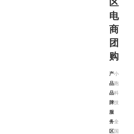
区
电
商
团
购
产
小
品
跑
品
科
牌
技
服
务
全
区
国