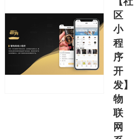
【社
区
小
程
序
开
发】
物
联
网