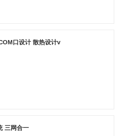
COM口设计 散热设计v
统 三网合一